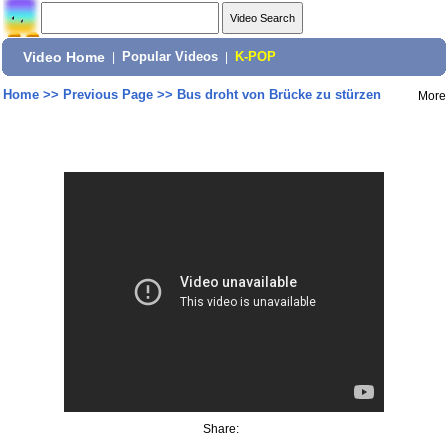
Video Home
|
Popular Videos
|
K-POP
Home
>>
Previous Page
>>
Bus droht von Brücke zu stürzen
More
Share: