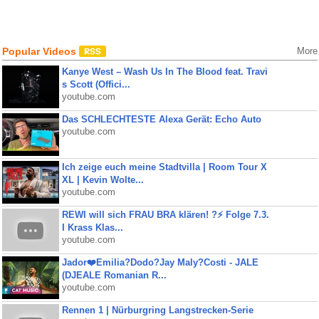
Popular Videos
More
Kanye West – Wash Us In The Blood feat. Travi
s Scott (Offici...
youtube.com
Das SCHLECHTESTE Alexa Gerät: Echo Auto
youtube.com
Ich zeige euch meine Stadtvilla | Room Tour X
XL | Kevin Wolte...
youtube.com
REWI will sich FRAU BRA klären! ?⚡️ Folge 7.3.
I Krass Klas...
youtube.com
Jador❤️Emilia?Dodo?Jay Maly?Costi - JALE
(DJEALE Romanian R...
youtube.com
Rennen 1 | Nürburgring Langstrecken-Serie