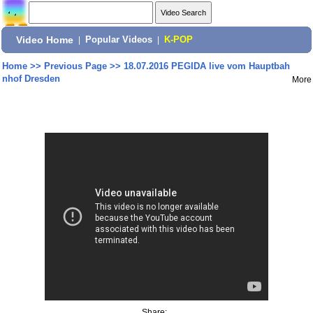
Video Home
|
Popular Videos
|
K-POP
Home
>>
Previous Page
>>
18.07.2016 PEGIDA live vom Hauptbah
nhof Dresden
More
Share: