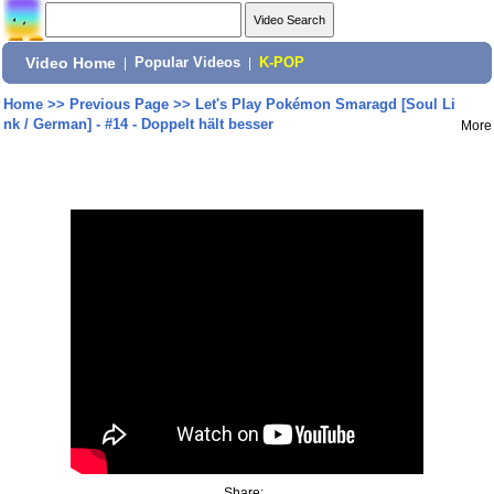
Video Home
|
Popular Videos
|
K-POP
Home
>>
Previous Page
>>
Let's Play Pokémon Smaragd [Soul Li
nk / German] - #14 - Doppelt hält besser
More
Share: