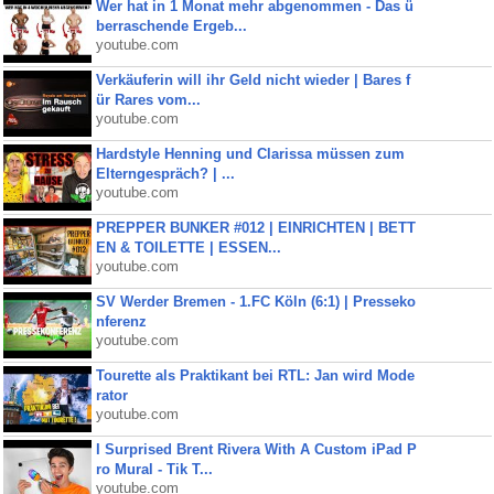
Wer hat in 1 Monat mehr abgenommen - Das ü
berraschende Ergeb...
youtube.com
Verkäuferin will ihr Geld nicht wieder | Bares f
ür Rares vom...
youtube.com
Hardstyle Henning und Clarissa müssen zum
Elterngespräch? | ...
youtube.com
PREPPER BUNKER #012 | EINRICHTEN | BETT
EN & TOILETTE | ESSEN...
youtube.com
SV Werder Bremen - 1.FC Köln (6:1) | Presseko
nferenz
youtube.com
Tourette als Praktikant bei RTL: Jan wird Mode
rator
youtube.com
I Surprised Brent Rivera With A Custom iPad P
ro Mural - Tik T...
youtube.com