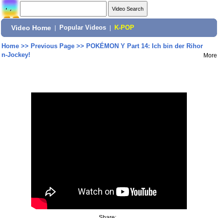
Video Home
|
Popular Videos
|
K-POP
Home
>>
Previous Page
>>
POKÉMON Y Part 14: Ich bin der Rihor
n-Jockey!
More
Share: