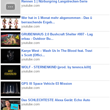
Rennen 1 | Nürburgring Langstrecken-Serie
youtube.com
Wer hat in 1 Monat mehr abgenommen - Das ü
berraschende Ergeb...
youtube.com
GRUBENHAUS 2.0 Bushcraft Shelter #007 - Lag
erbau - Outdoor Bu...
youtube.com
Kanye West – Wash Us In The Blood feat. Travi
s Scott (Offici...
youtube.com
WOLF - STERNENKIND (prod. by terence.killt)
youtube.com
GPS III Space Vehicle 03 Mission
youtube.com
Das SCHLECHTESTE Alexa Gerät: Echo Auto
youtube.com