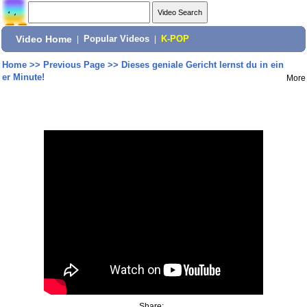
Video Home
|
Popular Videos
|
K-POP
Home
>>
Previous Page
>>
Dieses geniale Gericht lernst du in ein
er Minute!
More
Share: