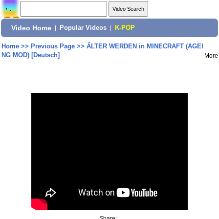
Video Home
|
Popular Videos
|
K-POP
Home
>>
Previous Page
>>
ÄLTER WERDEN in MINECRAFT (AGEI
NG MOD) [Deutsch]
More
Share: