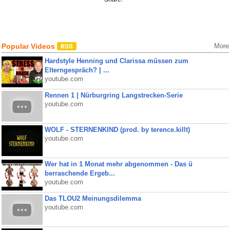
Popular Videos
More
Hardstyle Henning und Clarissa müssen zum
Elterngespräch? | ...
youtube.com
Rennen 1 | Nürburgring Langstrecken-Serie
youtube.com
WOLF - STERNENKIND (prod. by terence.killt)
youtube.com
Wer hat in 1 Monat mehr abgenommen - Das ü
berraschende Ergeb...
youtube.com
Das TLOU2 Meinungsdilemma
youtube.com