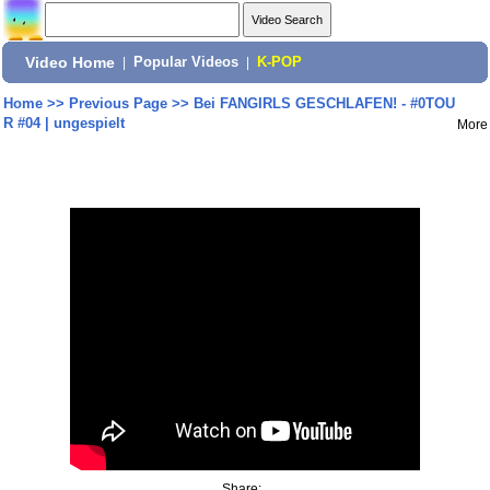
Video Home
|
Popular Videos
|
K-POP
Home
>>
Previous Page
>>
Bei FANGIRLS GESCHLAFEN! - #0TOU
R #04 | ungespielt
More
Share: