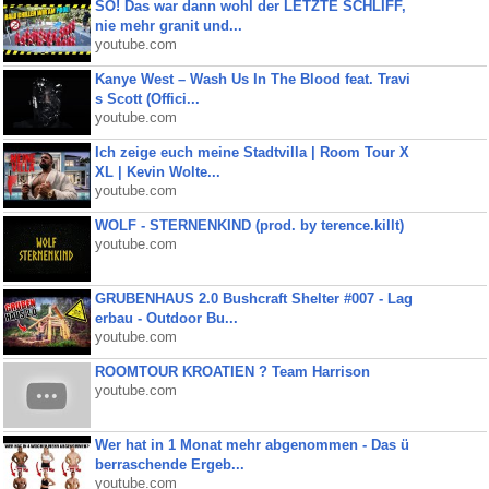
SO! Das war dann wohl der LETZTE SCHLIFF,
nie mehr granit und...
youtube.com
Kanye West – Wash Us In The Blood feat. Travi
s Scott (Offici...
youtube.com
Ich zeige euch meine Stadtvilla | Room Tour X
XL | Kevin Wolte...
youtube.com
WOLF - STERNENKIND (prod. by terence.killt)
youtube.com
GRUBENHAUS 2.0 Bushcraft Shelter #007 - Lag
erbau - Outdoor Bu...
youtube.com
ROOMTOUR KROATIEN ? Team Harrison
youtube.com
Wer hat in 1 Monat mehr abgenommen - Das ü
berraschende Ergeb...
youtube.com