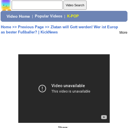
Video Home
|
Popular Videos
|
K-POP
Home
>>
Previous Page
>>
Zlatan will Gott werden! Wer ist Europ
as bester Fußballer? | KickNews
More
Share: