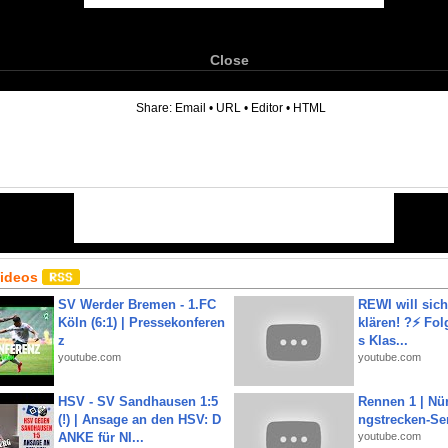
Close
6
Share:
Email
•
URL
•
Editor
•
HTML
Videos
SV Werder Bremen - 1.FC
REWI will si
Köln (6:1) | Pressekonferen
klären! ?⚡️ Fol
z
s Klas...
youtube.com
youtube.com
HSV - SV Sandhausen 1:5
Rennen 1 | Nü
(!) | Ansage an den HSV: D
ngstrecken-Se
ANKE für NI...
youtube.com