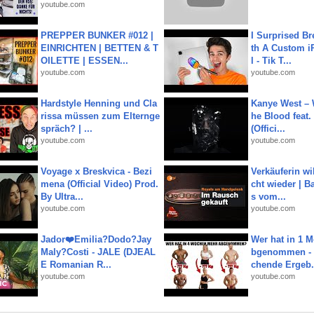
youtube.com
PREPPER BUNKER #012 |
I Surprised Br
EINRICHTEN | BETTEN & T
th A Custom i
OILETTE | ESSEN...
l - Tik T...
youtube.com
youtube.com
Hardstyle Henning und Cla
Kanye West – 
rissa müssen zum Elternge
he Blood feat.
spräch? | ...
(Offici...
youtube.com
youtube.com
Voyage x Breskvica - Bezi
Verkäuferin wil
mena (Official Video) Prod.
cht wieder | B
By Ultra...
s vom...
youtube.com
youtube.com
Jador❤️Emilia?Dodo?Jay
Wer hat in 1 
Maly?Costi - JALE (DJEAL
bgenommen - 
E Romanian R...
chende Ergeb.
youtube.com
youtube.com