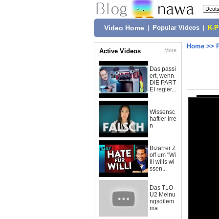
Video Home
|
Popular Videos
|
K-
Home
>>
Active Videos
More
Das passi
ert, wenn
DIE PART
EI regier...
Wissensc
haftler irre
n
Bizarrer Z
off um "Wi
lli wills wi
ssen...
Das TLO
U2 Meinu
ngsdilem
ma