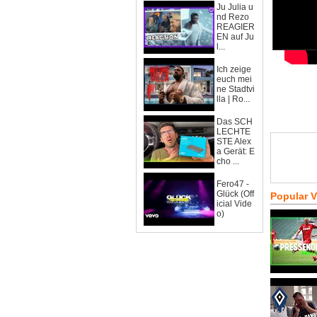
Ju Julia u
nd Rezo
REAGIER
EN auf Ju
l...
Ich zeige
euch mei
ne Stadtvi
lla | Ro...
Das SCH
LECHTE
STE Alex
a Gerät: E
cho ...
Fero47 -
Glück (Off
Popular 
icial Vide
o)