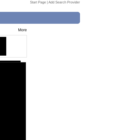
Start Page
|
Add Search Provider
More