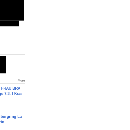
More
ch FRAU BRA
ge 7.3. I Kras
rburgring La
rie