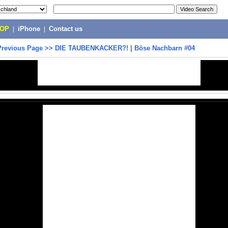
POP
|
iPhone
|
Contact us
Previous Page
>>
DIE TAUBENKACKER?! | Böse Nachbarn #04