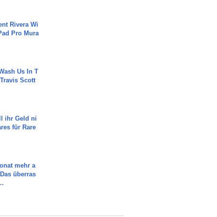
ent Rivera Wi
Pad Pro Mura
Wash Us In T
 Travis Scott
l ihr Geld ni
ares für Rare
Monat mehr a
Das überras
..