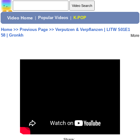
Video Home
|
Popular Videos
|
K-POP
Home
>>
Previous Page
>>
Verputzen & Verpflanzen | LITW S01E1
58 | Gronkh
More
Share: