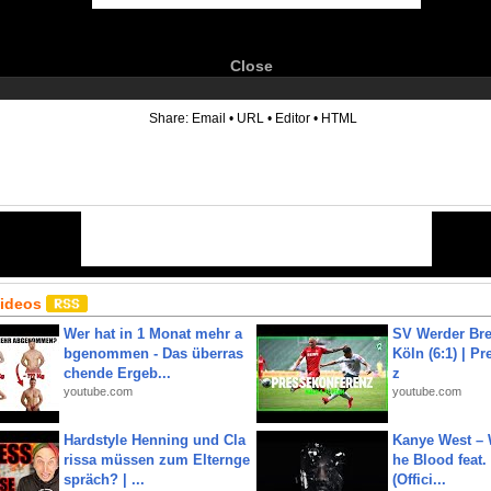
Close
6
Share:
Email
•
URL
•
Editor
•
HTML
Videos
Wer hat in 1 Monat mehr a
SV Werder Bre
bgenommen - Das überras
Köln (6:1) | P
chende Ergeb...
z
youtube.com
youtube.com
Hardstyle Henning und Cla
Kanye West – 
rissa müssen zum Elternge
he Blood feat.
spräch? | ...
(Offici...