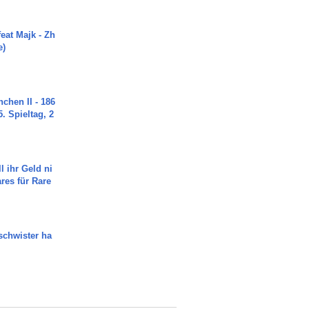
eat Majk - Zh
e)
chen II - 186
. Spieltag, 2
l ihr Geld ni
ares für Rare
chwister ha