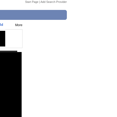
Start Page
|
Add Search Provider
ld
More