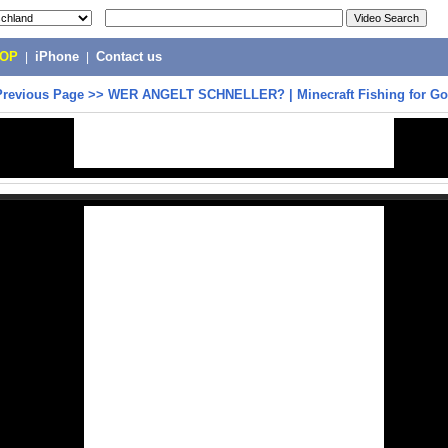
POP
|
iPhone
|
Contact us
Previous Page
>>
WER ANGELT SCHNELLER? | Minecraft Fishing for Go