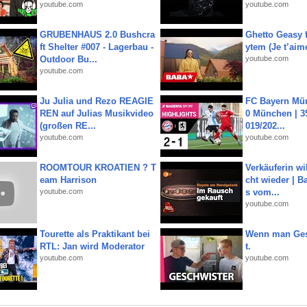
youtube.com
youtube.com
GRUBENHAUS 2.0 Bushcra
Ghetto Geasy f
ft Shelter #007 - Lagerbau -
ytem (Je t’aim
Outdoor Bu...
youtube.com
youtube.com
Ju Julia und Rezo REAGIE
FC Bayern Mün
REN auf Julias Musikvideo
0 München | 35
(großen RE...
019/202...
youtube.com
youtube.com
ROOMTOUR KROATIEN ? T
Verkäuferin wil
eam Harrison
cht wieder | B
youtube.com
s vom...
youtube.com
Tourette als Praktikant bei
Wenn man Ges
RTL: Jan wird Moderator
t.
youtube.com
youtube.com