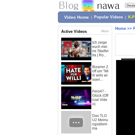
Video Home
|
Popular Videos
|
K-
Home
>>
Active Videos
More
Ich zeige
euch mei
ne Stadtvi
lla | Ro...
Bizarrer Z
off um "Wi
lli wills wi
ssen...
Fero47 -
Glück (Off
icial Vide
o)
Das TLO
U2 Meinu
ngsdilem
ma