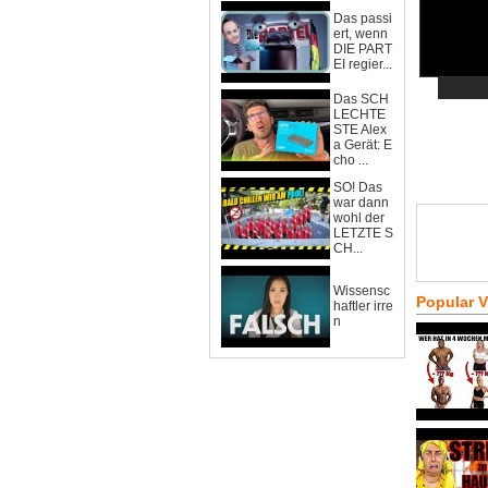
Das passi
ert, wenn
DIE PART
EI regier...
Das SCH
LECHTE
STE Alex
a Gerät: E
cho ...
SO! Das
war dann
wohl der
LETZTE S
CH...
Wissensc
Popular 
haftler irre
n