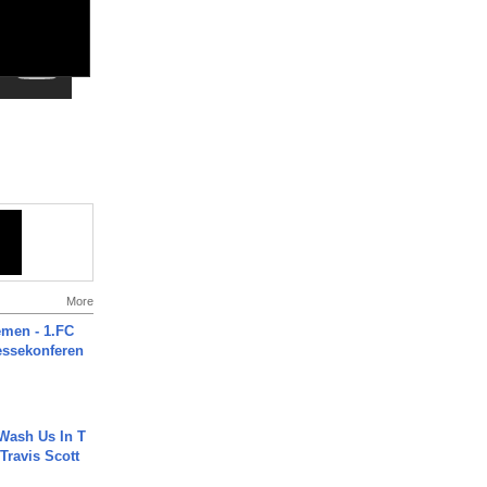
More
men - 1.FC
ressekonferen
Wash Us In T
 Travis Scott