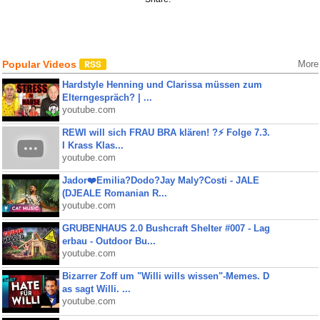
Popular Videos
More
Hardstyle Henning und Clarissa müssen zum
Elterngespräch? | ...
youtube.com
REWI will sich FRAU BRA klären! ?⚡️ Folge 7.3.
I Krass Klas...
youtube.com
Jador❤️Emilia?Dodo?Jay Maly?Costi - JALE
(DJEALE Romanian R...
youtube.com
GRUBENHAUS 2.0 Bushcraft Shelter #007 - Lag
erbau - Outdoor Bu...
youtube.com
Bizarrer Zoff um "Willi wills wissen"-Memes. D
as sagt Willi. ...
youtube.com