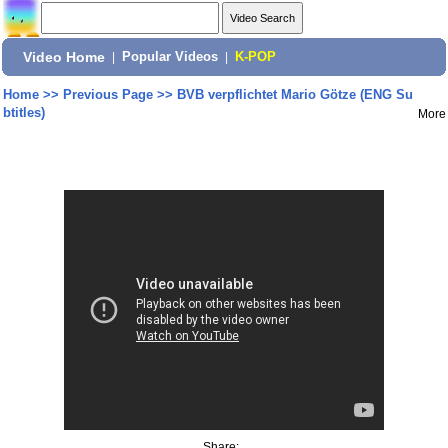
Video Home
|
Popular Videos
|
K-POP
Home
>>
Previous Page
>>
BVB verpflichtet Mario Götze (ENG Su
btitles)
More
Share: