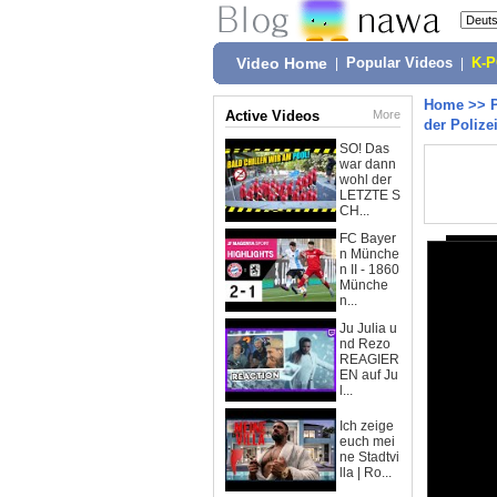
Video Home
|
Popular Videos
|
K-
Home
>>
Active Videos
More
der Polize
SO! Das
war dann
wohl der
LETZTE S
CH...
FC Bayer
n Münche
n II - 1860
Münche
n...
Ju Julia u
nd Rezo
REAGIER
EN auf Ju
l...
Ich zeige
euch mei
ne Stadtvi
lla | Ro...