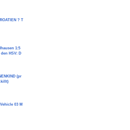
OATIEN ? T
dhausen 1:5
n den HSV: D
ENKIND (pr
killt)
 Vehicle 03 M