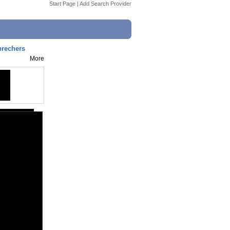
Start Page
|
Add Search Provider
prechers
More