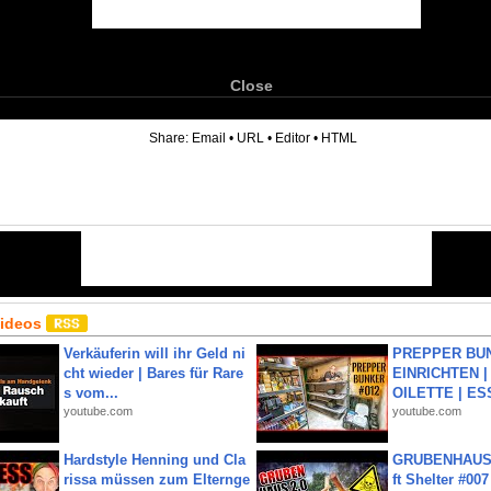
Close
6
Share:
Email
•
URL
•
Editor
•
HTML
Videos
Verkäuferin will ihr Geld ni
PREPPER BUN
cht wieder | Bares für Rare
EINRICHTEN |
s vom...
OILETTE | ES
youtube.com
youtube.com
Hardstyle Henning und Cla
GRUBENHAUS 
rissa müssen zum Elternge
ft Shelter #007