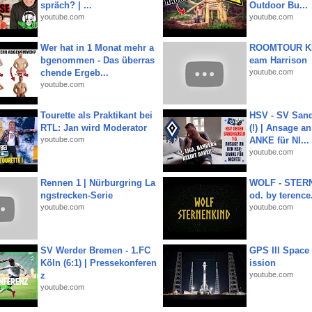
spräch? | ...
Outdoor Bu...
youtube.com
youtube.com
Wer hat in 1 Monat mehr a
ROOMTOUR KR
bgenommen - Das überras
eam Harrison
chende Ergeb...
youtube.com
youtube.com
Tourette als Praktikant bei
HSV - SV San
RTL: Jan wird Moderator
(!) | Ansage a
youtube.com
ANKE für NI...
youtube.com
Rennen 1 | Nürburgring La
WOLF - STERN
ngstrecken-Serie
od. by terence.
youtube.com
youtube.com
SV Werder Bremen - 1.FC
GPS III Space
Köln (6:1) | Pressekonferen
ission
z
youtube.com
youtube.com