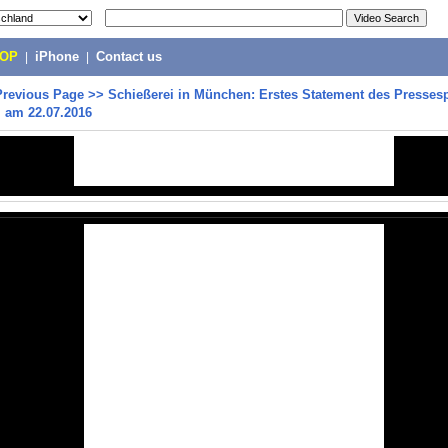
POP
|
iPhone
|
Contact us
Previous Page
>>
Schießerei in München: Erstes Statement des Presses
i am 22.07.2016