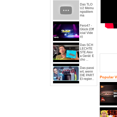
Das TLO
U2 Meinu
ngsdilem
ma
Fero47 -
Glück (Off
icial Vide
o)
Das SCH
LECHTE
STE Alex
a Gerät: E
cho ...
Das passi
ert, wenn
DIE PART
Popular 
EI regier...