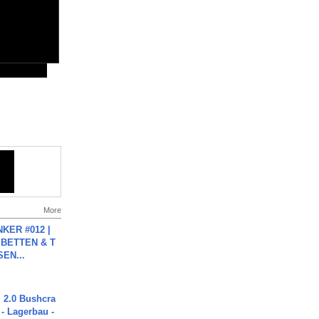
More
KER #012 |
 BETTEN & T
SEN...
2.0 Bushcra
 - Lagerbau -