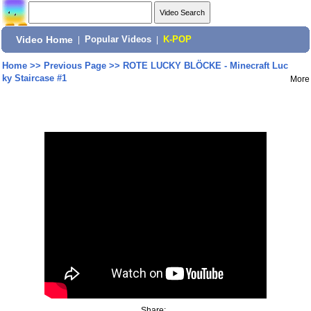
Video Home
|
Popular Videos
|
K-POP
Home
>>
Previous Page
>>
ROTE LUCKY BLÖCKE - Minecraft Luc
ky Staircase #1
More
Share: