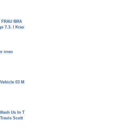
ch FRAU BRA
ge 7.3. I Kras
r irren
 Vehicle 03 M
Wash Us In T
 Travis Scott