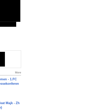
More
men - 1.FC
ressekonferen
eat Majk - Zh
e)