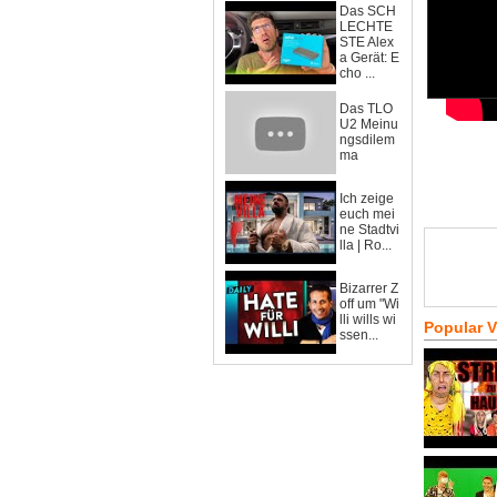
Das SCH
LECHTE
STE Alex
a Gerät: E
cho ...
Das TLO
U2 Meinu
ngsdilem
ma
Ich zeige
euch mei
ne Stadtvi
lla | Ro...
Bizarrer Z
off um "Wi
lli wills wi
Popular 
ssen...