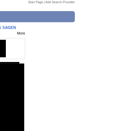
Start Page
|
Add Search Provider
LS SAGEN
More