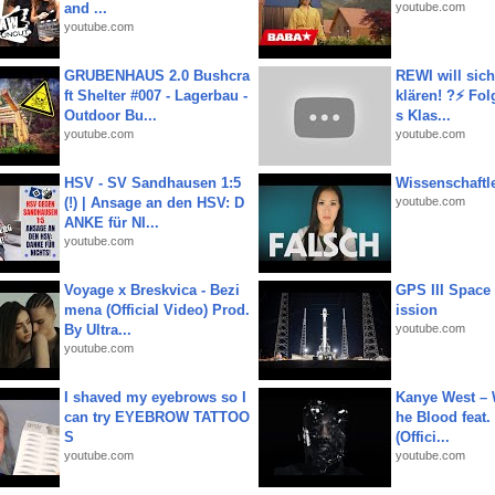
and ...
youtube.com
youtube.com
GRUBENHAUS 2.0 Bushcra
REWI will si
ft Shelter #007 - Lagerbau -
klären! ?⚡️ Fol
Outdoor Bu...
s Klas...
youtube.com
youtube.com
HSV - SV Sandhausen 1:5
Wissenschaftle
(!) | Ansage an den HSV: D
youtube.com
ANKE für NI...
youtube.com
Voyage x Breskvica - Bezi
GPS III Space
mena (Official Video) Prod.
ission
By Ultra...
youtube.com
youtube.com
I shaved my eyebrows so I
Kanye West – 
can try EYEBROW TATTOO
he Blood feat.
S
(Offici...
youtube.com
youtube.com