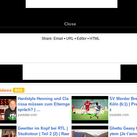
Close
6
Share:
Email
•
URL
•
Editor
•
HTML
Videos
Hardstyle Henning und Cla
SV Werder Bre
rissa müssen zum Elternge
Köln (6:1) | P
spräch? | ...
z
youtube.com
youtube.com
Gewitter im Kopf bei RTL |
Ghetto Geasy f
Studiotour | Teil 2 (2) | Raw
ytem (Je t’aim