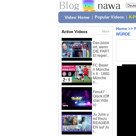
Video Home
|
Popular Videos
|
K-
Home
>>
Active Videos
More
WÜRDE
Das passi
ert, wenn
DIE PART
EI regier...
FC Bayer
n Münche
n II - 1860
Münche
n...
Fero47 -
Glück (Off
icial Vide
o)
Ju Julia u
nd Rezo
REAGIER
EN auf Ju
l...