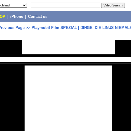
POP
|
iPhone
|
Contact us
Previous Page
>>
Playmobil Film SPEZIAL | DINGE, DIE LINUS NIEMA