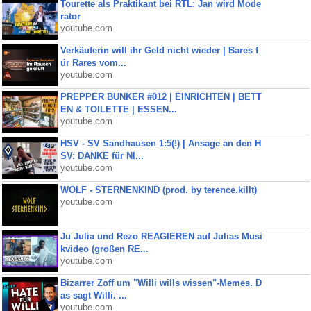
Tourette als Praktikant bei RTL: Jan wird Mode
rator
youtube.com
Verkäuferin will ihr Geld nicht wieder | Bares f
ür Rares vom...
youtube.com
PREPPER BUNKER #012 | EINRICHTEN | BETT
EN & TOILETTE | ESSEN...
youtube.com
HSV - SV Sandhausen 1:5(!) | Ansage an den H
SV: DANKE für NI...
youtube.com
WOLF - STERNENKIND (prod. by terence.killt)
youtube.com
Ju Julia und Rezo REAGIEREN auf Julias Musi
kvideo (großen RE...
youtube.com
Bizarrer Zoff um "Willi wills wissen"-Memes. D
as sagt Willi. ...
youtube.com