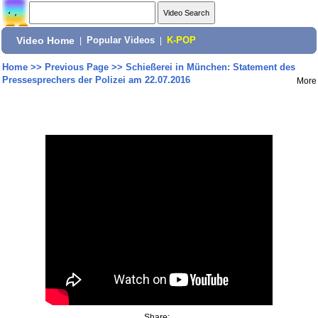
Video Home
|
Popular Videos
|
K-POP
Home
>>
Previous Page
>>
Schießerei in München: Statement des
Pressesprechers der Polizei am 22.07.2016
More
Share: