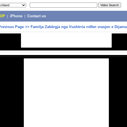
POP
|
iPhone
|
Contact us
Previous Page
>>
Familja Zabërgja nga Vushtrria rrëfen vrasjen e Dijama