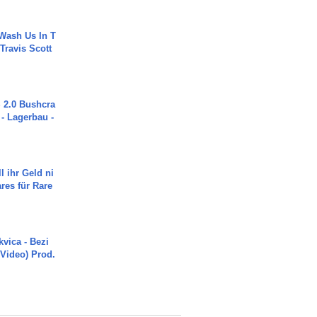
Wash Us In T
 Travis Scott
2.0 Bushcra
 - Lagerbau -
l ihr Geld ni
ares für Rare
vica - Bezi
 Video) Prod.