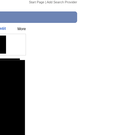
Start Page
|
Add Search Provider
ntit
More