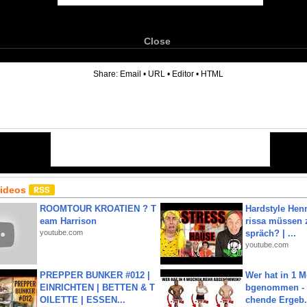
Close
6
Share:
Email
•
URL
•
Editor
•
HTML
Videos
ROOMTOUR KROATIEN ? T
Hardstyle Hen
eam Harrison
rissa müssen 
youtube.com
spräch? | ...
youtube.com
PREPPER BUNKER #012 |
Wer hat in 1 
EINRICHTEN | BETTEN & T
bgenommen - 
OILETTE | ESSEN...
chende Ergeb.