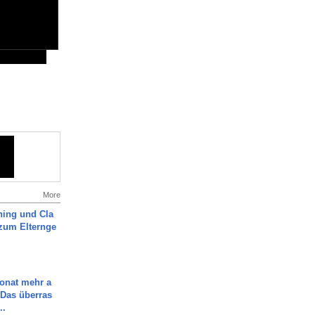
More
ning und Cla
zum Elternge
Monat mehr a
Das überras
..