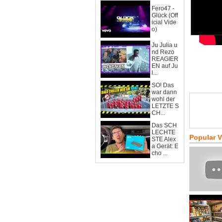
Fero47 -
Glück (Off
icial Vide
o)
Ju Julia u
nd Rezo
REAGIER
EN auf Ju
l...
SO! Das
war dann
wohl der
LETZTE S
CH...
Das SCH
LECHTE
Popular 
STE Alex
a Gerät: E
cho ...