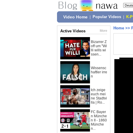
Video Home
|
Popular Videos
|
K-
Home
>>
Active Videos
More
Bizarrer Z
off um "Wi
lli wills wi
ssen...
Wissensc
haftler irre
n
Ich zeige
euch mei
ne Stadtvi
lla | Ro...
FC Bayer
n Münche
n II - 1860
Münche
n...