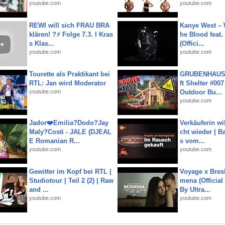
youtube.com
youtube.com
REWI will sich FRAU BRA
Kanye West – 
klären! ?⚡️ Folge 7.3. I Kras
he Blood feat.
s Klas...
(Offici...
youtube.com
youtube.com
Tourette als Praktikant bei
GRUBENHAUS 
RTL: Jan wird Moderator
ft Shelter #007
youtube.com
Outdoor Bu...
youtube.com
Jador❤️Emilia?Dodo?Jay
Verkäuferin wil
Maly?Costi - JALE (DJEAL
cht wieder | B
E Romanian R...
s vom...
youtube.com
youtube.com
Gewitter im Kopf bei RTL |
Voyage x Bresk
Studiotour | Teil 2 (2) | Raw
mena (Official
and ...
By Ultra...
youtube.com
youtube.com