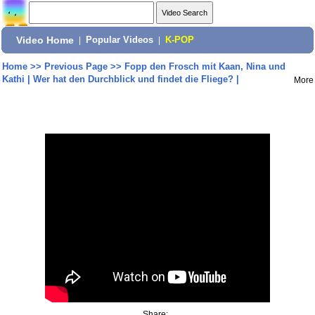
Video Home
|
Popular Videos
|
K-POP
Home
>>
Previous Page
>>
Fopp den Frosch mit Kaan, Nina und
Kathi | Wer hat den Durchblick und findet die Fliege? |
More
Share: