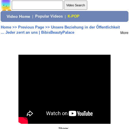
Video Home
|
Popular Videos
|
K-POP
Home
>>
Previous Page
>>
Unsere Beziehung in der Öffentlichkeit
... Jeder zerrt an uns | BibisBeautyPalace
More
Share: