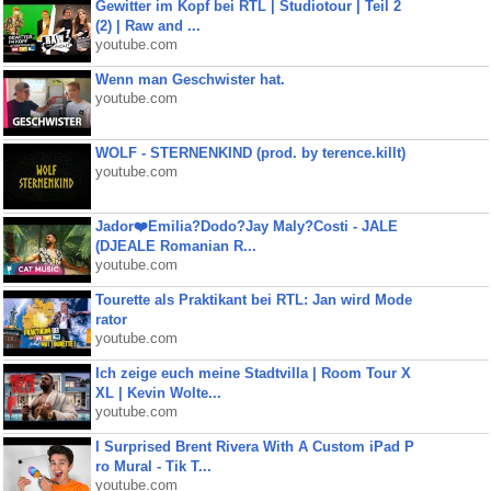
Gewitter im Kopf bei RTL | Studiotour | Teil 2
(2) | Raw and ...
youtube.com
Wenn man Geschwister hat.
youtube.com
WOLF - STERNENKIND (prod. by terence.killt)
youtube.com
Jador❤️Emilia?Dodo?Jay Maly?Costi - JALE
(DJEALE Romanian R...
youtube.com
Tourette als Praktikant bei RTL: Jan wird Mode
rator
youtube.com
Ich zeige euch meine Stadtvilla | Room Tour X
XL | Kevin Wolte...
youtube.com
I Surprised Brent Rivera With A Custom iPad P
ro Mural - Tik T...
youtube.com