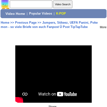
Video Home
|
Popular Videos
|
K-POP
Home
>>
Previous Page
>>
Jumpers, Stikeez, UEFA Panini, Poke
mon - so viele Briefe von euch Fanpost Ü Post TipTapTube
More
Share: