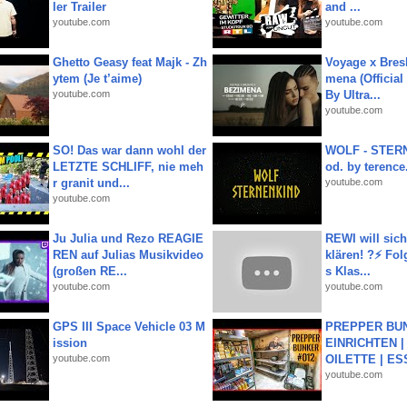
ler Trailer
and ...
youtube.com
youtube.com
Ghetto Geasy feat Majk - Zh
Voyage x Bresk
ytem (Je t’aime)
mena (Official
youtube.com
By Ultra...
youtube.com
SO! Das war dann wohl der
WOLF - STERN
LETZTE SCHLIFF, nie meh
od. by terence.
r granit und...
youtube.com
youtube.com
Ju Julia und Rezo REAGIE
REWI will si
REN auf Julias Musikvideo
klären! ?⚡️ Fol
(großen RE...
s Klas...
youtube.com
youtube.com
GPS III Space Vehicle 03 M
PREPPER BUN
ission
EINRICHTEN |
youtube.com
OILETTE | ES
youtube.com