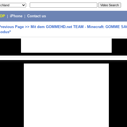
POP
|
iPhone
|
Contact us
Previous Page
>>
Mit dem GOMMEHD.net TEAM - Minecraft: GOMME SA
modus*