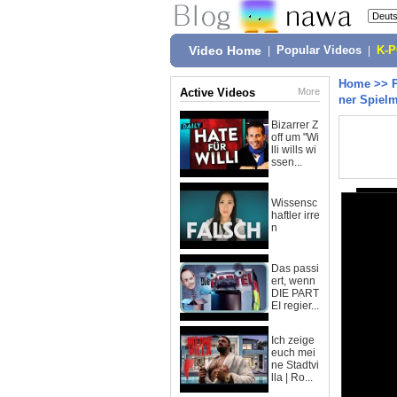
Video Home
|
Popular Videos
|
K-
Home
>>
Active Videos
More
ner Spiel
Bizarrer Z
off um "Wi
lli wills wi
ssen...
Wissensc
haftler irre
n
Das passi
ert, wenn
DIE PART
EI regier...
Ich zeige
euch mei
ne Stadtvi
lla | Ro...