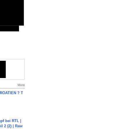
More
OATIEN ? T
pf bei RTL |
il 2 (2) | Raw