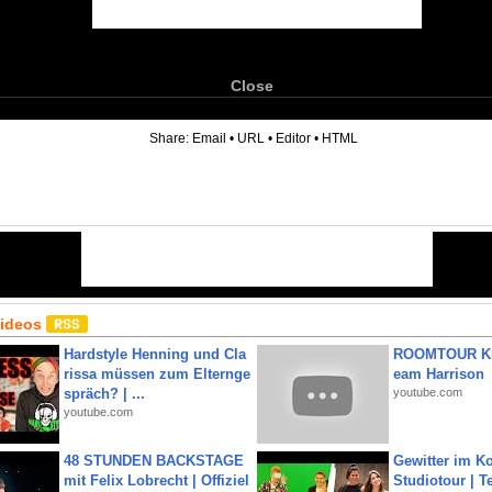
Close
6
Share:
Email
•
URL
•
Editor
•
HTML
Videos
Hardstyle Henning und Cla
ROOMTOUR KR
rissa müssen zum Elternge
eam Harrison
spräch? | ...
youtube.com
youtube.com
48 STUNDEN BACKSTAGE
Gewitter im Ko
mit Felix Lobrecht | Offiziel
Studiotour | Te