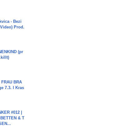
vica - Bezi
 Video) Prod.
ENKIND (pr
killt)
ch FRAU BRA
ge 7.3. I Kras
KER #012 |
 BETTEN & T
SEN...