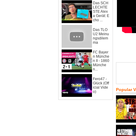
Das SCH
LECHTE
STE Alex
a Gerät: E
cho ...
Das TLO
U2 Meinu
ngsdilem
ma
FC Bayer
n Münche
n II - 1860
Münche
n...
Fero47 -
Glück (Off
icial Vide
Popular 
o)