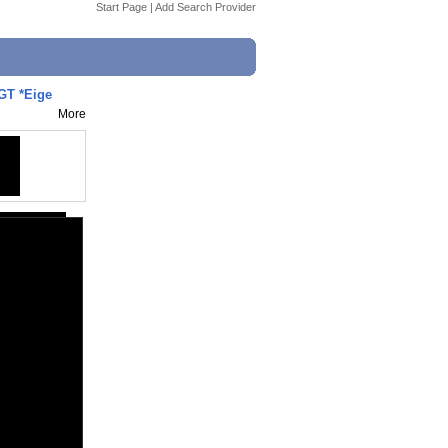
Start Page
|
Add Search Provider
GT *Eige
More