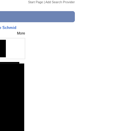
Start Page
|
Add Search Provider
ce Schmid
More