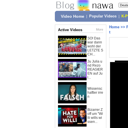
Video Home
|
Popular Videos
|
K-
Home
>>
Active Videos
More
t
SO! Das
war dann
wohl der
LETZTE S
CH...
Ju Julia u
nd Rezo
REAGIER
EN auf Ju
l...
Wissensc
haftler irre
n
Bizarrer Z
off um "Wi
lli wills wi
ssen...