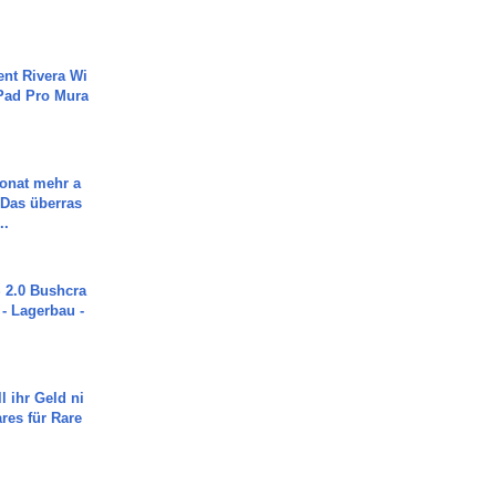
ent Rivera Wi
Pad Pro Mura
Monat mehr a
Das überras
..
2.0 Bushcra
 - Lagerbau -
l ihr Geld ni
ares für Rare