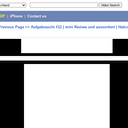
POP
|
iPhone
|
Contact us
Previous Page
>>
Aufgebraucht #12 | mini Review und aussortiert | Hati