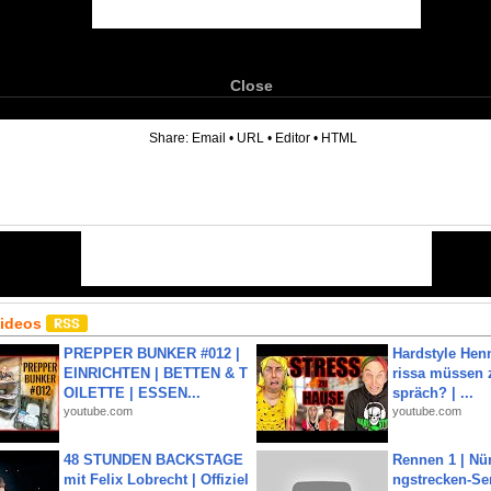
Close
6
Share:
Email
•
URL
•
Editor
•
HTML
Videos
PREPPER BUNKER #012 |
Hardstyle Hen
EINRICHTEN | BETTEN & T
rissa müssen 
OILETTE | ESSEN...
spräch? | ...
youtube.com
youtube.com
48 STUNDEN BACKSTAGE
Rennen 1 | Nü
mit Felix Lobrecht | Offiziel
ngstrecken-Se