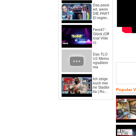
Das passi
ert, wenn
DIE PART
EI regier...
Fero47 -
Glück (Off
icial Vide
o)
Das TLO
U2 Meinu
ngsdilem
ma
Ich zeige
euch mei
ne Stadtvi
Popular 
lla | Ro...