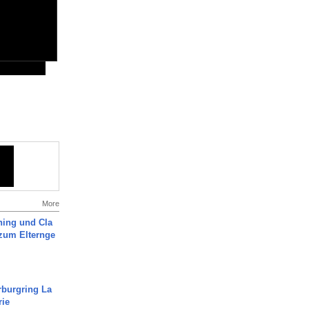
More
ning und Cla
zum Elternge
rburgring La
rie