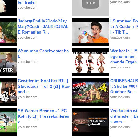
ler Trailer
youtube.com
youtube.com
Jador❤️Emilia?Dodo?Jay
I Surprised Br
Maly?Costi - JALE (DJEAL
th A Custom i
E Romanian R...
l - Tik T...
youtube.com
youtube.com
Wenn man Geschwister ha
Wer hat in 1 
t.
bgenommen - 
youtube.com
chende Ergeb.
youtube.com
Gewitter im Kopf bei RTL |
GRUBENHAUS 
Studiotour | Teil 2 (2) | Raw
ft Shelter #007
and ...
Outdoor Bu...
youtube.com
youtube.com
SV Werder Bremen - 1.FC
Verkäuferin wil
Köln (6:1) | Pressekonferen
cht wieder | B
z
s vom...
youtube.com
youtube.com