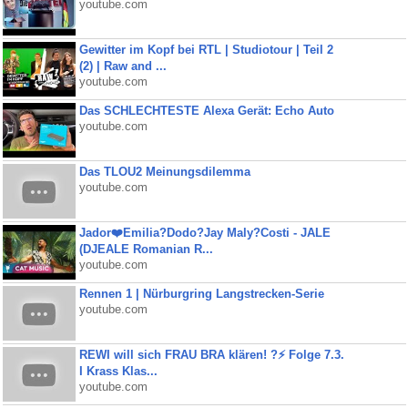
youtube.com
Gewitter im Kopf bei RTL | Studiotour | Teil 2
(2) | Raw and ...
youtube.com
Das SCHLECHTESTE Alexa Gerät: Echo Auto
youtube.com
Das TLOU2 Meinungsdilemma
youtube.com
Jador❤️Emilia?Dodo?Jay Maly?Costi - JALE
(DJEALE Romanian R...
youtube.com
Rennen 1 | Nürburgring Langstrecken-Serie
youtube.com
REWI will sich FRAU BRA klären! ?⚡️ Folge 7.3.
I Krass Klas...
youtube.com