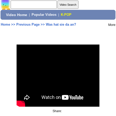
Video Home
|
Popular Videos
|
K-POP
Home
>>
Previous Page
>>
Was hat sie da an?
More
Share: