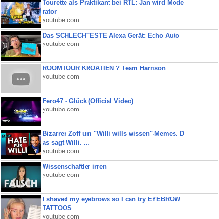
Tourette als Praktikant bei RTL: Jan wird Mode
rator
youtube.com
Das SCHLECHTESTE Alexa Gerät: Echo Auto
youtube.com
ROOMTOUR KROATIEN ? Team Harrison
youtube.com
Fero47 - Glück (Official Video)
youtube.com
Bizarrer Zoff um "Willi wills wissen"-Memes. D
as sagt Willi. ...
youtube.com
Wissenschaftler irren
youtube.com
I shaved my eyebrows so I can try EYEBROW
TATTOOS
youtube.com