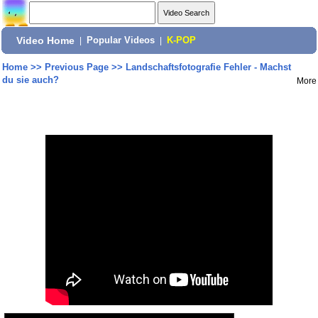
Video Home
|
Popular Videos
|
K-POP
Home
>>
Previous Page
>>
Landschaftsfotografie Fehler - Machst
du sie auch?
More
Share: