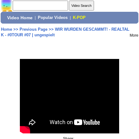
Video Home
|
Popular Videos
|
K-POP
Home
>>
Previous Page
>>
WIR WURDEN GESCAMMT! - REALTAL
K - #0TOUR #07 | ungespielt
More
Share: