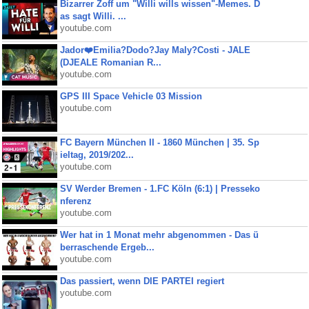
Bizarrer Zoff um "Willi wills wissen"-Memes. D
as sagt Willi. ...
youtube.com
Jador❤️Emilia?Dodo?Jay Maly?Costi - JALE
(DJEALE Romanian R...
youtube.com
GPS III Space Vehicle 03 Mission
youtube.com
FC Bayern München II - 1860 München | 35. Sp
ieltag, 2019/202...
youtube.com
SV Werder Bremen - 1.FC Köln (6:1) | Presseko
nferenz
youtube.com
Wer hat in 1 Monat mehr abgenommen - Das ü
berraschende Ergeb...
youtube.com
Das passiert, wenn DIE PARTEI regiert
youtube.com