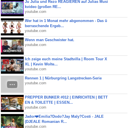
Ju Julia und Rezo REAGIEREN auf Julias Musi
kvideo (großen RE...
youtube.com
Wer hat in 1 Monat mehr abgenommen - Das ü
berraschende Ergeb...
youtube.com
Wenn man Geschwister hat.
youtube.com
Ich zeige euch meine Stadtvilla | Room Tour X
XL | Kevin Wolte...
youtube.com
Rennen 1 | Nürburgring Langstrecken-Serie
youtube.com
PREPPER BUNKER #012 | EINRICHTEN | BETT
EN & TOILETTE | ESSEN...
youtube.com
Jador❤️Emilia?Dodo?Jay Maly?Costi - JALE
(DJEALE Romanian R...
youtube.com