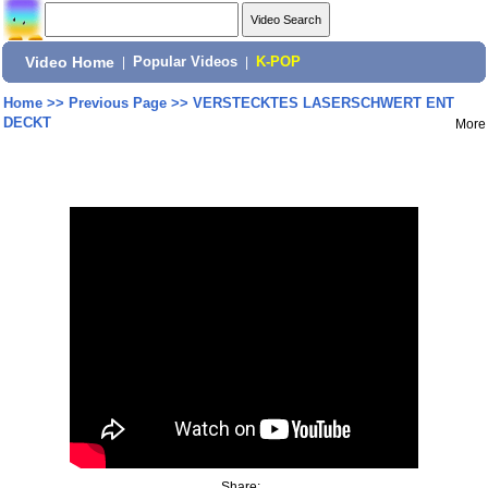
Video Home
|
Popular Videos
|
K-POP
Home
>>
Previous Page
>>
VERSTECKTES LASERSCHWERT ENT
DECKT
More
Share: