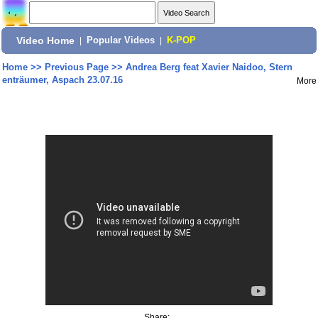
Video Home
|
Popular Videos
|
K-POP
Home
>>
Previous Page
>>
Andrea Berg feat Xavier Naidoo, Stern
enträumer, Aspach 23.07.16
More
Share: