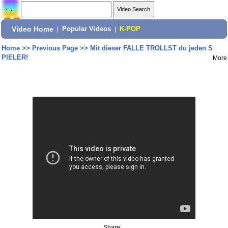
Video Home
|
Popular Videos
|
K-POP
Home
>>
Previous Page
>>
Mit dieser FALLE TROLLST du jeden S
PIELER!
More
Share: