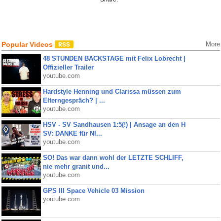
Popular Videos
More
48 STUNDEN BACKSTAGE mit Felix Lobrecht |
Offizieller Trailer
youtube.com
Hardstyle Henning und Clarissa müssen zum
Elterngespräch? | ...
youtube.com
HSV - SV Sandhausen 1:5(!) | Ansage an den H
SV: DANKE für NI...
youtube.com
SO! Das war dann wohl der LETZTE SCHLIFF,
nie mehr granit und...
youtube.com
GPS III Space Vehicle 03 Mission
youtube.com