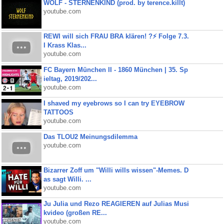
WOLF - STERNENKIND (prod. by terence.killt)
youtube.com
REWI will sich FRAU BRA klären! ?⚡️ Folge 7.3.
I Krass Klas...
youtube.com
FC Bayern München II - 1860 München | 35. Sp
ieltag, 2019/202...
youtube.com
I shaved my eyebrows so I can try EYEBROW
TATTOOS
youtube.com
Das TLOU2 Meinungsdilemma
youtube.com
Bizarrer Zoff um "Willi wills wissen"-Memes. D
as sagt Willi. ...
youtube.com
Ju Julia und Rezo REAGIEREN auf Julias Musi
kvideo (großen RE...
youtube.com