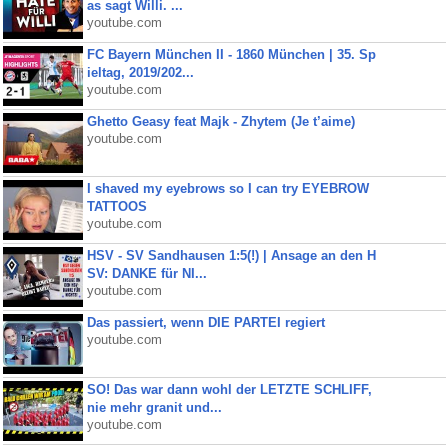
as sagt Willi. ...
youtube.com
FC Bayern München II - 1860 München | 35. Sp
ieltag, 2019/202...
youtube.com
Ghetto Geasy feat Majk - Zhytem (Je t’aime)
youtube.com
I shaved my eyebrows so I can try EYEBROW
TATTOOS
youtube.com
HSV - SV Sandhausen 1:5(!) | Ansage an den H
SV: DANKE für NI...
youtube.com
Das passiert, wenn DIE PARTEI regiert
youtube.com
SO! Das war dann wohl der LETZTE SCHLIFF,
nie mehr granit und...
youtube.com