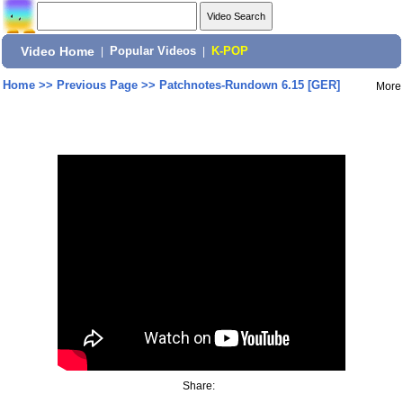
Video Home
|
Popular Videos
|
K-POP
Home
>>
Previous Page
>>
Patchnotes-Rundown 6.15 [GER]
More
Share: