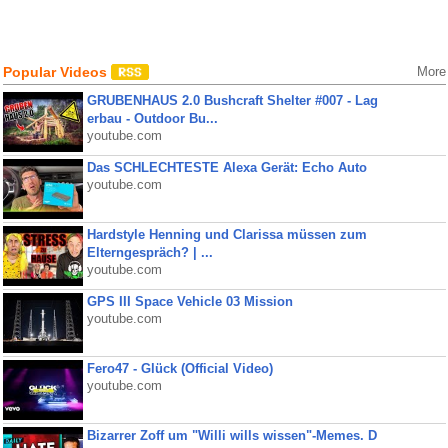
Popular Videos
More
GRUBENHAUS 2.0 Bushcraft Shelter #007 - Lag
erbau - Outdoor Bu...
youtube.com
Das SCHLECHTESTE Alexa Gerät: Echo Auto
youtube.com
Hardstyle Henning und Clarissa müssen zum
Elterngespräch? | ...
youtube.com
GPS III Space Vehicle 03 Mission
youtube.com
Fero47 - Glück (Official Video)
youtube.com
Bizarrer Zoff um "Willi wills wissen"-Memes. D