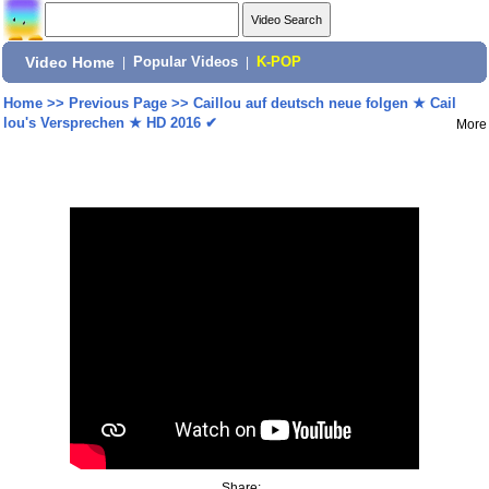
Video Home
|
Popular Videos
|
K-POP
Home
>>
Previous Page
>>
Caillou auf deutsch neue folgen ★ Cail
lou's Versprechen ★ HD 2016 ✔
More
Share: