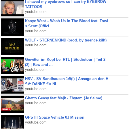
I shaved my eyebrows so I can try EYEBROW
TATTOOS
youtube.com
Kanye West – Wash Us In The Blood feat. Travi
s Scott (Offici...
youtube.com
WOLF - STERNENKIND (prod. by terence.killt)
youtube.com
Gewitter im Kopf bei RTL | Studiotour | Teil 2
(2) | Raw and ...
youtube.com
HSV - SV Sandhausen 1:5(!) | Ansage an den H
SV: DANKE für NI...
youtube.com
Ghetto Geasy feat Majk - Zhytem (Je t’aime)
youtube.com
GPS III Space Vehicle 03 Mission
youtube.com