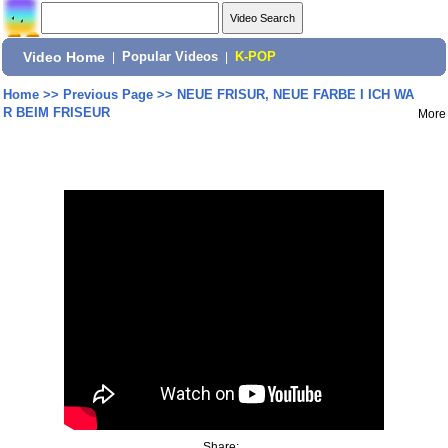
Video Home
|
Popular Videos
|
K-POP
Home
>>
Previous Page
>>
NEUE FRISUR, NEUE FARBE I ICH WA
R BEIM FRISEUR
More
Share: