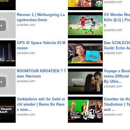
youtube.com
Rennen 1 | Nürburgring La
SV Werder Bre
ngstrecken-Serie
Köln (6:1) | P
youtube.com
z
youtube.com
GPS III Space Vehicle 03 M
Das SCHLECH
ission
Gerät: Echo A
youtube.com
youtube.com
ROOMTOUR KROATIEN ? T
Voyage x Bresk
eam Harrison
mena (Official
youtube.com
By Ultra...
youtube.com
Verkäuferin will ihr Geld ni
Gewitter im Ko
cht wieder | Bares für Rare
Studiotour | Te
s vom...
and ...
youtube.com
youtube.com