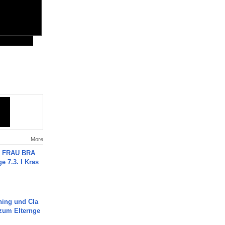
More
ch FRAU BRA
ge 7.3. I Kras
ning und Cla
zum Elternge