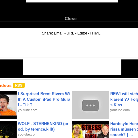
Close
6
Share:
Email
•
URL
•
Editor
•
HTML
Videos
I Surprised Brent Rivera Wi
REWI will si
th A Custom iPad Pro Mura
klären! ?⚡️ Fol
l - Tik T...
s Klas...
youtube.com
youtube.com
WOLF - STERNENKIND (pr
Hardstyle Hen
od. by terence.killt)
rissa müssen 
youtube.com
spräch? | ...