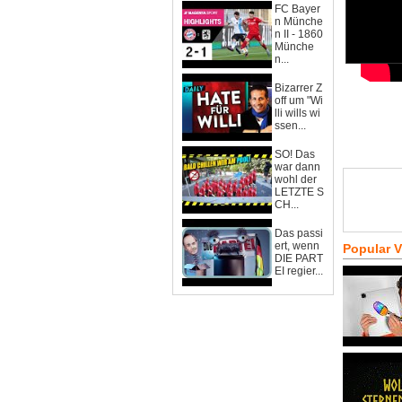
FC Bayer
n Münche
n II - 1860
Münche
n...
Bizarrer Z
off um "Wi
lli wills wi
ssen...
SO! Das
war dann
wohl der
LETZTE S
CH...
Das passi
ert, wenn
Popular 
DIE PART
EI regier...