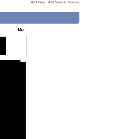
Start Page
|
Add Search Provider
More