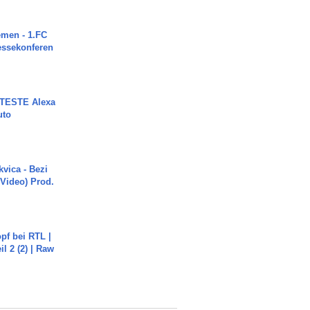
men - 1.FC
ressekonferen
TESTE Alexa
uto
vica - Bezi
 Video) Prod.
pf bei RTL |
il 2 (2) | Raw