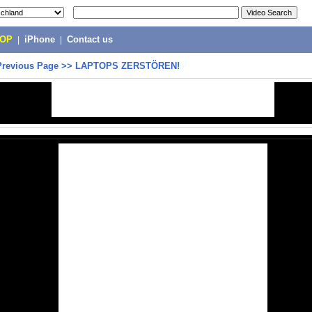
POP
|
iPhone
|
Contact us
Previous Page
>>
LAPTOPS ZERSTÖREN!