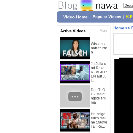
Video Home
|
Popular Videos
|
K-
Home
>>
Active Videos
More
Wissensc
haftler irre
n
Ju Julia u
nd Rezo
REAGIER
EN auf Ju
l...
Das TLO
U2 Meinu
ngsdilem
ma
Ich zeige
euch mei
ne Stadtvi
lla | Ro...