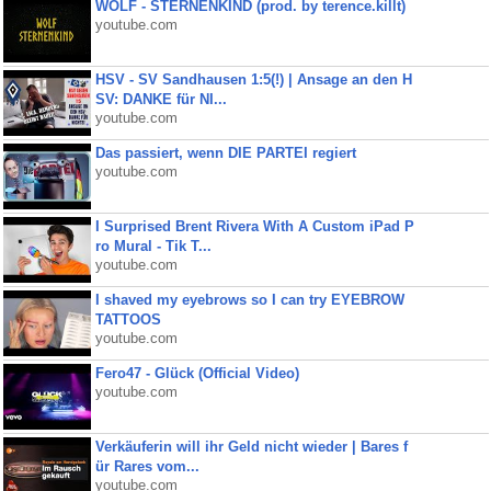
WOLF - STERNENKIND (prod. by terence.killt)
youtube.com
HSV - SV Sandhausen 1:5(!) | Ansage an den H
SV: DANKE für NI...
youtube.com
Das passiert, wenn DIE PARTEI regiert
youtube.com
I Surprised Brent Rivera With A Custom iPad P
ro Mural - Tik T...
youtube.com
I shaved my eyebrows so I can try EYEBROW
TATTOOS
youtube.com
Fero47 - Glück (Official Video)
youtube.com
Verkäuferin will ihr Geld nicht wieder | Bares f
ür Rares vom...
youtube.com