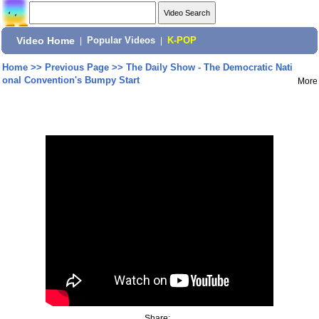
Video Home
|
Popular Videos
|
K-POP
Home
>>
Previous Page
>>
The Daily Show - The Democratic Nati
onal Convention's Bumpy Start
More
Share: