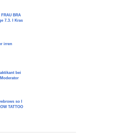
ch FRAU BRA
ge 7.3. I Kras
r irren
aktikant bei
 Moderator
yebrows so I
BROW TATTOO