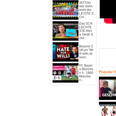
SO! Das
war dann
wohl der
LETZTE S
CH...
Das SCH
LECHTE
STE Alex
a Gerät: E
cho ...
Bizarrer Z
off um "Wi
lli wills wi
ssen...
FC Bayer
n Münche
Popular 
n II - 1860
Münche
n...