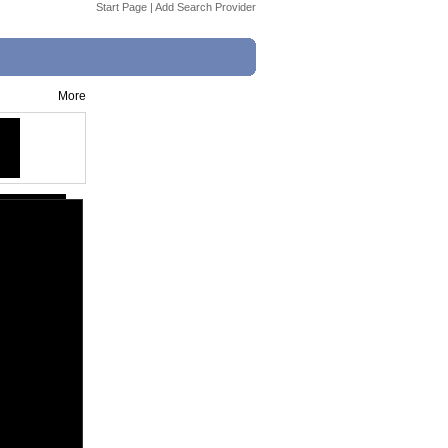
Start Page
|
Add Search Provider
More