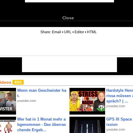
Close
6
Share:
Email
•
URL
•
Editor
•
HTML
Videos
Wenn man Geschwister ha
Hardstyle Hen
t.
rissa müssen 
youtube.com
spräch? | ...
youtube.com
Wer hat in 1 Monat mehr a
GPS III Space
bgenommen - Das überras
ission
chende Ergeb...
youtube.com