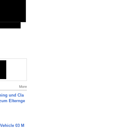
More
ning und Cla
zum Elternge
 Vehicle 03 M