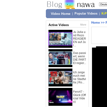
Video Home
|
Popular Videos
|
K-
Home
>>
Active Videos
More
Ju Julia u
nd Rezo
REAGIER
EN auf Ju
l...
Das passi
ert, wenn
DIE PART
EI regier...
Ich zeige
euch mei
ne Stadtvi
lla | Ro...
Fero47 -
Glück (Off
icial Vide
o)