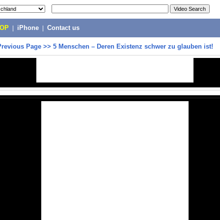
POP
|
iPhone
|
Contact us
Previous Page
>>
5 Menschen – Deren Existenz schwer zu glauben ist!