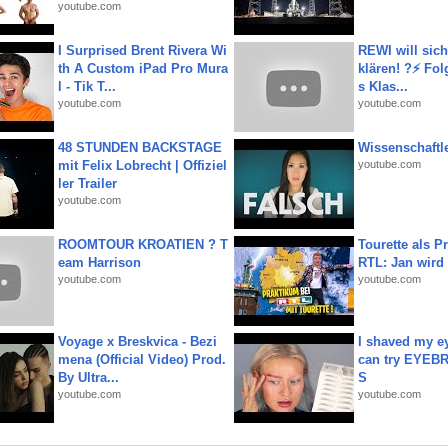
youtube.com
I Surprised Brent Rivera Wi
REWI will si
th A Custom iPad Pro Mura
klären! ?⚡️ Fol
l - Tik T...
s Klas...
youtube.com
youtube.com
48 STUNDEN BACKSTAGE
Wissenschaftle
mit Felix Lobrecht | Offiziel
youtube.com
ler Trailer
youtube.com
ROOMTOUR KROATIEN ? T
Tourette als Pr
eam Harrison
RTL: Jan wird
youtube.com
youtube.com
Voyage x Breskvica - Bezi
I shaved my e
mena (Official Video) Prod.
can try EYE
By Ultra...
S
youtube.com
youtube.com