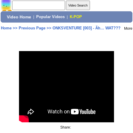
Video Home
|
Popular Videos
|
K-POP
Home
>>
Previous Page
>>
ONKSVENTURE [003] - Äh… WAT???
More
Share: