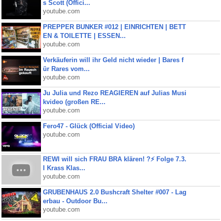
s Scott (Offici...
youtube.com
PREPPER BUNKER #012 | EINRICHTEN | BETT
EN & TOILETTE | ESSEN...
youtube.com
Verkäuferin will ihr Geld nicht wieder | Bares f
ür Rares vom...
youtube.com
Ju Julia und Rezo REAGIEREN auf Julias Musi
kvideo (großen RE...
youtube.com
Fero47 - Glück (Official Video)
youtube.com
REWI will sich FRAU BRA klären! ?⚡️ Folge 7.3.
I Krass Klas...
youtube.com
GRUBENHAUS 2.0 Bushcraft Shelter #007 - Lag
erbau - Outdoor Bu...
youtube.com