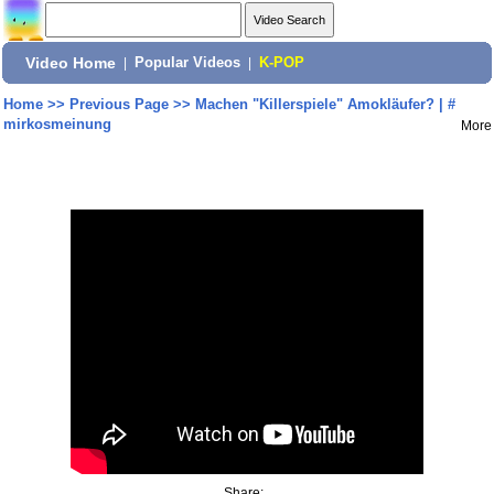
Video Home
|
Popular Videos
|
K-POP
Home
>>
Previous Page
>>
Machen "Killerspiele" Amokläufer? | #
mirkosmeinung
More
Share: