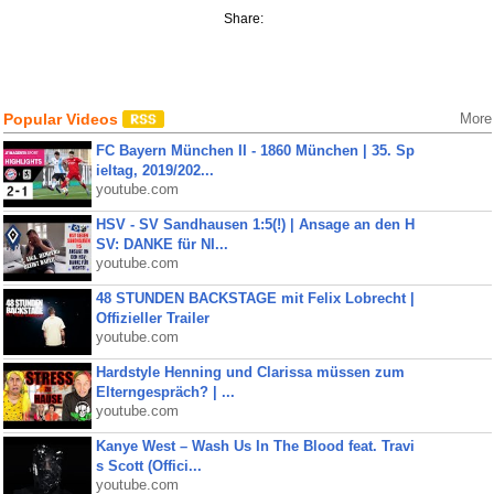
Share:
Popular Videos
More
FC Bayern München II - 1860 München | 35. Sp
ieltag, 2019/202...
youtube.com
HSV - SV Sandhausen 1:5(!) | Ansage an den H
SV: DANKE für NI...
youtube.com
48 STUNDEN BACKSTAGE mit Felix Lobrecht |
Offizieller Trailer
youtube.com
Hardstyle Henning und Clarissa müssen zum
Elterngespräch? | ...
youtube.com
Kanye West – Wash Us In The Blood feat. Travi
s Scott (Offici...
youtube.com