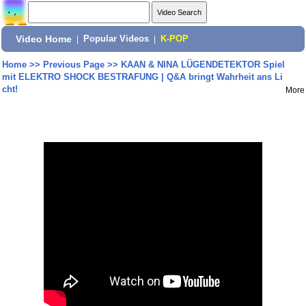
Video Home
|
Popular Videos
|
K-POP
Home
>>
Previous Page
>>
KAAN & NINA LÜGENDETEKTOR Spiel
mit ELEKTRO SHOCK BESTRAFUNG | Q&A bringt Wahrheit ans Li
cht!
More