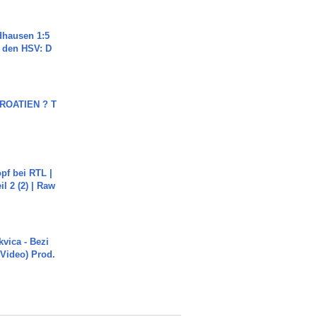
dhausen 1:5
n den HSV: D
OATIEN ? T
pf bei RTL |
il 2 (2) | Raw
vica - Bezi
 Video) Prod.