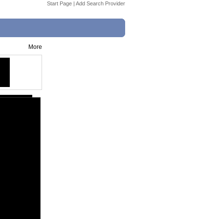
Start Page
|
Add Search Provider
More