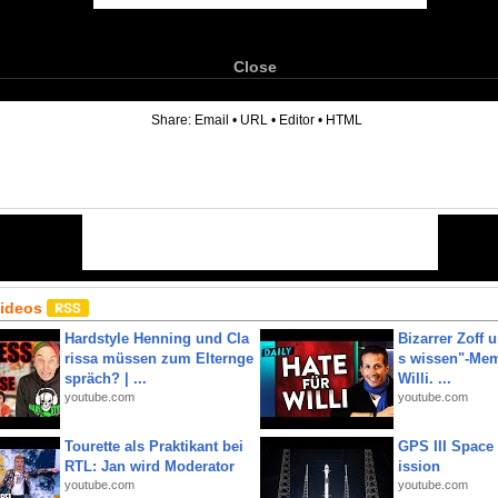
Close
6
Share:
Email
•
URL
•
Editor
•
HTML
Videos
Hardstyle Henning und Cla
Bizarrer Zoff u
rissa müssen zum Elternge
s wissen"-Mem
spräch? | ...
Willi. ...
youtube.com
youtube.com
Tourette als Praktikant bei
GPS III Space
RTL: Jan wird Moderator
ission
youtube.com
youtube.com