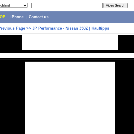
POP
|
iPhone
|
Contact us
Previous Page
>>
JP Performance - Nissan 350Z | Kauftipps