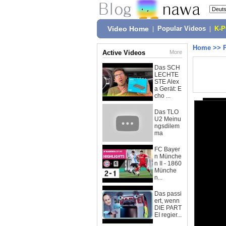
Video Home
|
Popular Videos
|
K-
Home
>>
Active Videos
More
Das SCH
LECHTE
STE Alex
a Gerät: E
cho ...
Das TLO
U2 Meinu
ngsdilem
ma
FC Bayer
n Münche
n II - 1860
Münche
n...
Das passi
ert, wenn
DIE PART
EI regier...