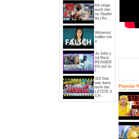
Ich zeige
euch mei
ne Stadtvi
lla | Ro...
Wissensc
haftler irre
n
Ju Julia u
nd Rezo
REAGIER
EN auf Ju
l...
SO! Das
war dann
Popular 
wohl der
LETZTE S
CH...