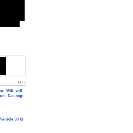
More
m "Willi will
es. Das sagt
 Vehicle 03 M