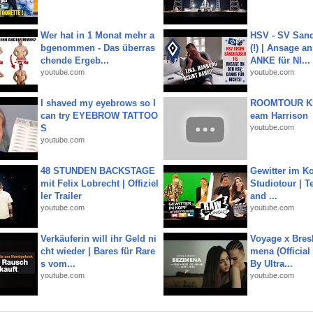
Wer hat in 1 Monat mehr a
HSV - SV San
bgenommen - Das überras
(!) | Ansage a
chende Ergeb...
ANKE für NI...
youtube.com
youtube.com
I shaved my eyebrows so I
ROOMTOUR KR
can try EYEBROW TATTOO
eam Harrison
S
youtube.com
youtube.com
48 STUNDEN BACKSTAGE
Gewitter im Ko
mit Felix Lobrecht | Offiziel
Studiotour | Te
ler Trailer
and ...
youtube.com
youtube.com
Verkäuferin will ihr Geld ni
Voyage x Bresk
cht wieder | Bares für Rare
mena (Official
s vom...
By Ultra...
youtube.com
youtube.com