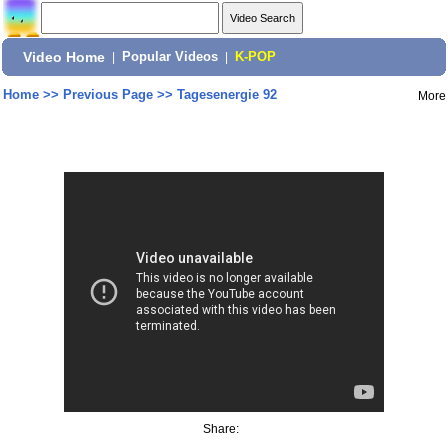
Video Home
|
Popular Videos
|
K-POP
Home
>>
Previous Page
>>
Tagesenergie 92
More
Share: