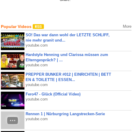
Popular Videos
More
SO! Das war dann wohl der LETZTE SCHLIFF,
nie mehr granit und...
youtube.com
Hardstyle Henning und Clarissa müssen zum
Elterngespräch? | ...
youtube.com
PREPPER BUNKER #012 | EINRICHTEN | BETT
EN & TOILETTE | ESSEN...
youtube.com
Fero47 - Glück (Official Video)
youtube.com
Rennen 1 | Nürburgring Langstrecken-Serie
youtube.com