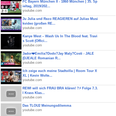
FC Bayern München II - 1860 München | 35. Sp
ieltag, 2019/202...
youtube.com
Ju Julia und Rezo REAGIEREN auf Julias Musi
kvideo (großen RE...
youtube.com
Kanye West – Wash Us In The Blood feat. Travi
s Scott (Offici...
youtube.com
Jador❤️Emilia?Dodo?Jay Maly?Costi - JALE
(DJEALE Romanian R...
youtube.com
Ich zeige euch meine Stadtvilla | Room Tour X
XL | Kevin Wolte...
youtube.com
REWI will sich FRAU BRA klären! ?⚡️ Folge 7.3.
I Krass Klas...
youtube.com
Das TLOU2 Meinungsdilemma
youtube.com