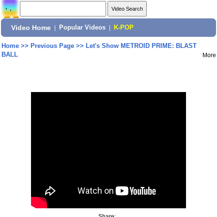
Video Home
|
Popular Videos
|
K-POP
Home
>>
Previous Page
>>
Let's Show METROID PRIME: BLAST
BALL
More
Share: