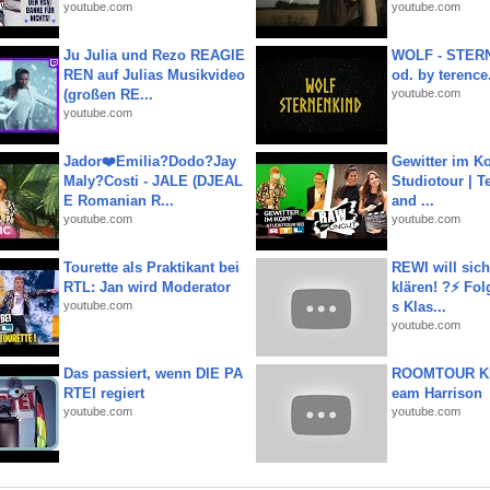
youtube.com
youtube.com
Ju Julia und Rezo REAGIE
WOLF - STERN
REN auf Julias Musikvideo
od. by terence.
(großen RE...
youtube.com
youtube.com
Jador❤️Emilia?Dodo?Jay
Gewitter im Ko
Maly?Costi - JALE (DJEAL
Studiotour | Te
E Romanian R...
and ...
youtube.com
youtube.com
Tourette als Praktikant bei
REWI will si
RTL: Jan wird Moderator
klären! ?⚡️ Fol
youtube.com
s Klas...
youtube.com
Das passiert, wenn DIE PA
ROOMTOUR KR
RTEI regiert
eam Harrison
youtube.com
youtube.com