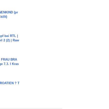
ENKIND (pr
killt)
pf bei RTL |
il 2 (2) | Raw
ch FRAU BRA
ge 7.3. I Kras
OATIEN ? T