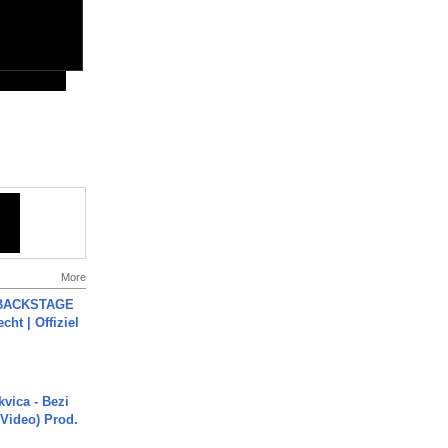
More
 BACKSTAGE
cht | Offiziel
vica - Bezi
 Video) Prod.