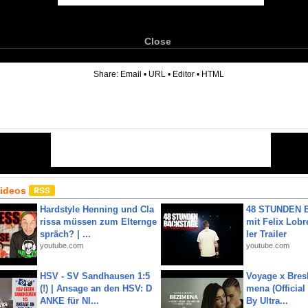
Close
6
Share:
Email
•
URL
•
Editor
•
HTML
Videos
Hardstyle Henning und Cla
48 STUNDEN
rissa müssen zum Elternge
mit Felix Lobre
spräch? | ...
ler Trailer
youtube.com
youtube.com
HSV - SV Sandhausen 1:5
Voyage x Bresk
(!) | Ansage an den HSV: D
mena (Official
ANKE für NI...
By Ultra...