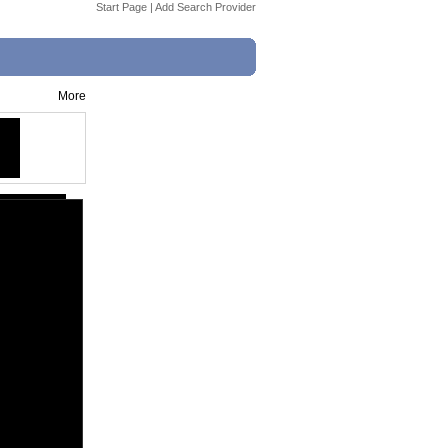
Start Page
|
Add Search Provider
More