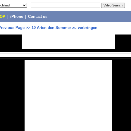
POP
|
iPhone
|
Contact us
Previous Page
>>
10 Arten den Sommer zu verbringen