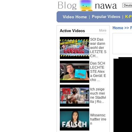
Video Home
|
Popular Videos
|
K-
Home
>>
Active Videos
More
SO! Das
war dann
wohl der
LETZTE S
CH...
Das SCH
LECHTE
STE Alex
a Gerät: E
cho ...
Ich zeige
euch mei
ne Stadtvi
lla | Ro...
Wissensc
haftler irre
n