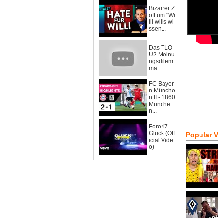
Bizarrer Z
off um "Wi
lli wills wi
ssen...
Das TLO
U2 Meinu
ngsdilem
ma
FC Bayer
n Münche
n II - 1860
Münche
n...
Fero47 -
Glück (Off
Popular 
icial Vide
o)