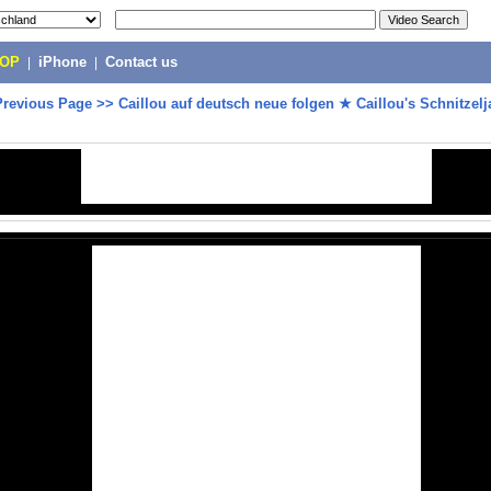
POP
|
iPhone
|
Contact us
Previous Page
>>
Caillou auf deutsch neue folgen ★ Caillou's Schnitze