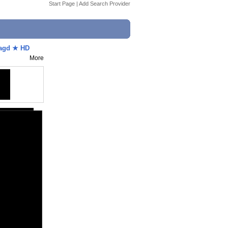
Start Page
|
Add Search Provider
ljagd ★ HD
More