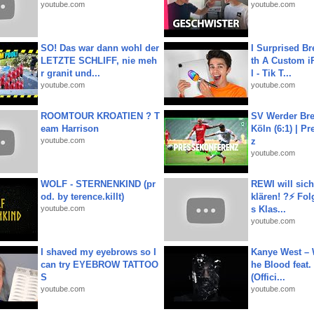
youtube.com
youtube.com
SO! Das war dann wohl der
I Surprised Br
LETZTE SCHLIFF, nie meh
th A Custom i
r granit und...
l - Tik T...
youtube.com
youtube.com
ROOMTOUR KROATIEN ? T
SV Werder Bre
eam Harrison
Köln (6:1) | P
youtube.com
z
youtube.com
WOLF - STERNENKIND (pr
REWI will si
od. by terence.killt)
klären! ?⚡️ Fol
youtube.com
s Klas...
youtube.com
I shaved my eyebrows so I
Kanye West – 
can try EYEBROW TATTOO
he Blood feat.
S
(Offici...
youtube.com
youtube.com