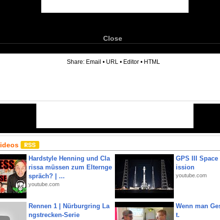
Close
6
Share:
Email
•
URL
•
Editor
•
HTML
Videos
Hardstyle Henning und Cla
GPS III Space
rissa müssen zum Elternge
ission
spräch? | ...
youtube.com
youtube.com
Rennen 1 | Nürburgring La
Wenn man Ges
ngstrecken-Serie
t.