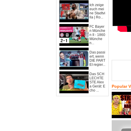
Ich zeige
euch mei
ne Stadtvi
lla | Ro...
FC Bayer
n Münche
n II - 1860
Münche
n...
Das passi
ert, wenn
DIE PART
EI regier...
Das SCH
LECHTE
STE Alex
Popular 
a Gerät: E
cho ...