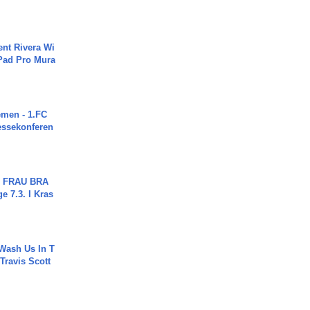
ent Rivera Wi
Pad Pro Mura
men - 1.FC
ressekonferen
ch FRAU BRA
ge 7.3. I Kras
Wash Us In T
 Travis Scott