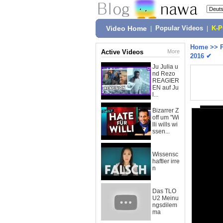
Video Home
|
Popular Videos
|
K-
Home
>>
Active Videos
More
2016 ✔
Ju Julia u
nd Rezo
REAGIER
EN auf Ju
l...
Bizarrer Z
off um "Wi
lli wills wi
ssen...
Wissensc
haftler irre
n
Das TLO
U2 Meinu
ngsdilem
ma