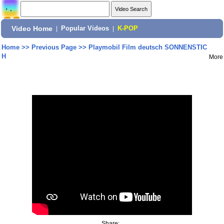
Video Home
|
Popular Videos
|
K-POP
Home
>>
Previous Page
>>
Playmobil Film deutsch SONNENSTIC
H
More
Share: