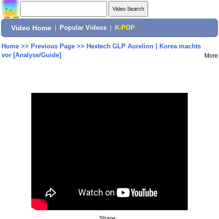
Video Home
|
Popular Videos
|
K-POP
Home
>>
Previous Page
>>
Hextech GLP Aurelion | Korea machts
vor [Analyse/Guide]
More
Share: