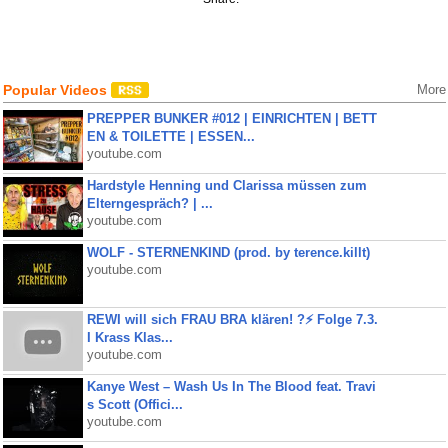
Popular Videos
More
PREPPER BUNKER #012 | EINRICHTEN | BETT
EN & TOILETTE | ESSEN...
youtube.com
Hardstyle Henning und Clarissa müssen zum
Elterngespräch? | ...
youtube.com
WOLF - STERNENKIND (prod. by terence.killt)
youtube.com
REWI will sich FRAU BRA klären! ?⚡️ Folge 7.3.
I Krass Klas...
youtube.com
Kanye West – Wash Us In The Blood feat. Travi
s Scott (Offici...
youtube.com