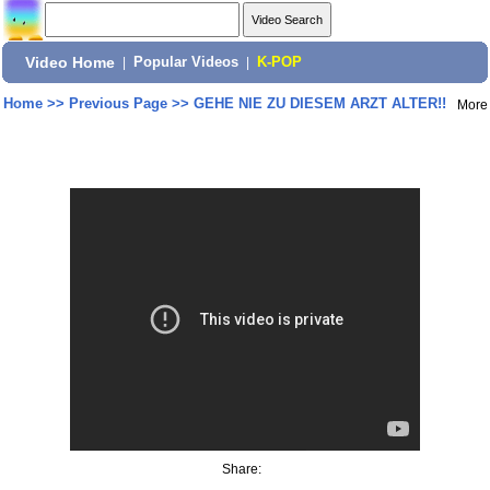
Video Home
|
Popular Videos
|
K-POP
Home
>>
Previous Page
>>
GEHE NIE ZU DIESEM ARZT ALTER!!
More
Share: