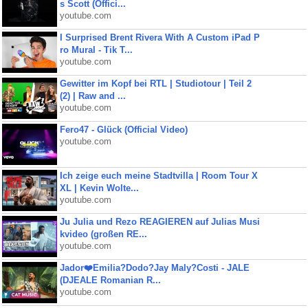
s Scott (Offici...
youtube.com
I Surprised Brent Rivera With A Custom iPad P
ro Mural - Tik T...
youtube.com
Gewitter im Kopf bei RTL | Studiotour | Teil 2
(2) | Raw and ...
youtube.com
Fero47 - Glück (Official Video)
youtube.com
Ich zeige euch meine Stadtvilla | Room Tour X
XL | Kevin Wolte...
youtube.com
Ju Julia und Rezo REAGIEREN auf Julias Musi
kvideo (großen RE...
youtube.com
Jador❤️Emilia?Dodo?Jay Maly?Costi - JALE
(DJEALE Romanian R...
youtube.com