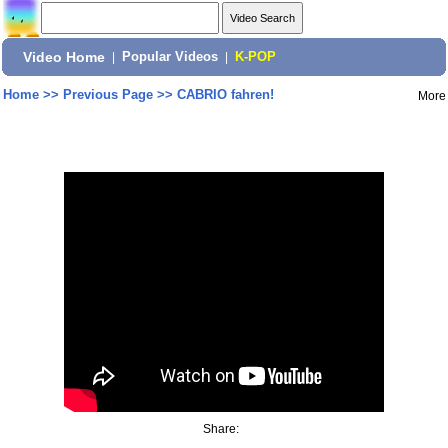
Video Home
|
Popular Videos
|
K-POP
Home
>>
Previous Page
>>
CABRIO fahren!
More
Share: