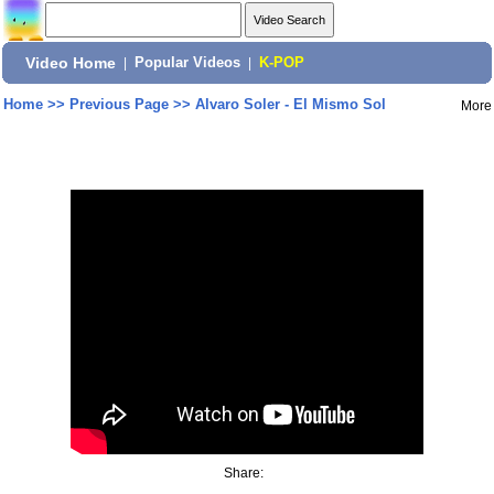
Video Home
|
Popular Videos
|
K-POP
Home
>>
Previous Page
>>
Alvaro Soler - El Mismo Sol
More
Share: