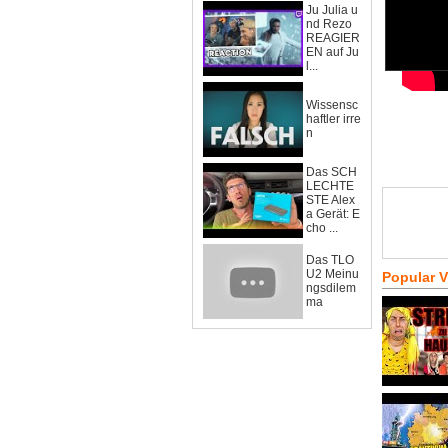
Ju Julia u
nd Rezo
REAGIER
EN auf Ju
l...
Wissensc
haftler irre
n
Das SCH
LECHTE
STE Alex
a Gerät: E
cho ...
Das TLO
U2 Meinu
Popular 
ngsdilem
ma