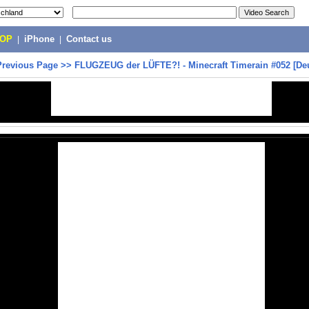
POP
|
iPhone
|
Contact us
Previous Page
>>
FLUGZEUG der LÜFTE?! - Minecraft Timerain #052 [De