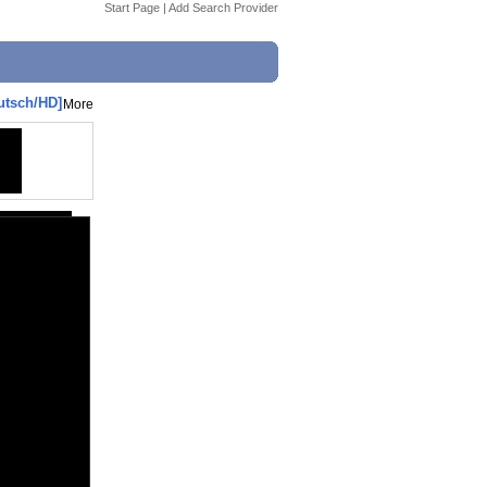
Start Page
|
Add Search Provider
utsch/HD]
More