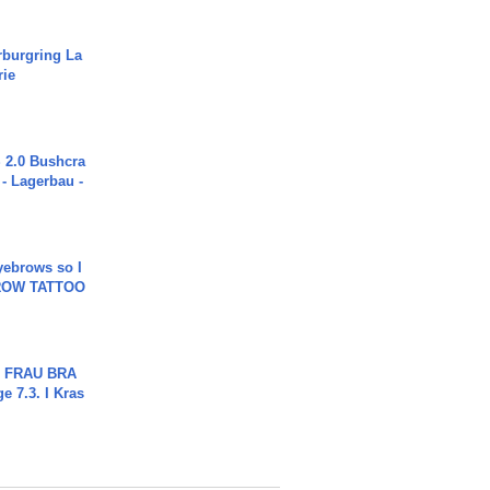
rburgring La
rie
2.0 Bushcra
 - Lagerbau -
yebrows so I
BROW TATTOO
ch FRAU BRA
ge 7.3. I Kras