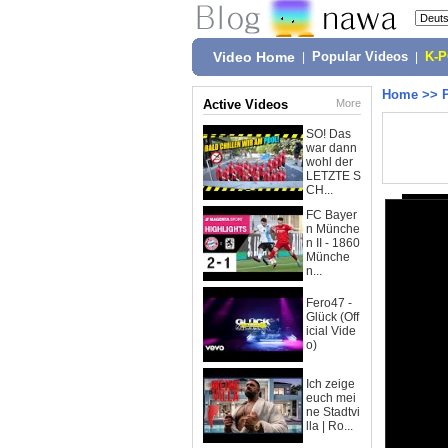
Video Home
|
Popular Videos
|
K-
Home
>>
Active Videos
More
SO! Das
war dann
wohl der
LETZTE S
CH...
FC Bayer
n Münche
n II - 1860
Münche
n...
Fero47 -
Glück (Off
icial Vide
o)
Ich zeige
euch mei
ne Stadtvi
lla | Ro...