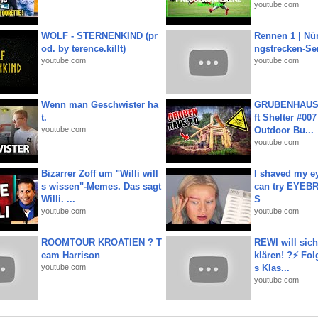
youtube.com
WOLF - STERNENKIND (pr
Rennen 1 | Nü
od. by terence.killt)
ngstrecken-Se
youtube.com
youtube.com
Wenn man Geschwister ha
GRUBENHAUS 
t.
ft Shelter #007
youtube.com
Outdoor Bu...
youtube.com
Bizarrer Zoff um "Willi will
I shaved my e
s wissen"-Memes. Das sagt
can try EYE
Willi. ...
S
youtube.com
youtube.com
ROOMTOUR KROATIEN ? T
REWI will si
eam Harrison
klären! ?⚡️ Fol
youtube.com
s Klas...
youtube.com