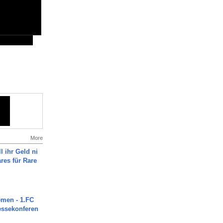
More
l ihr Geld ni
ares für Rare
men - 1.FC
ressekonferen