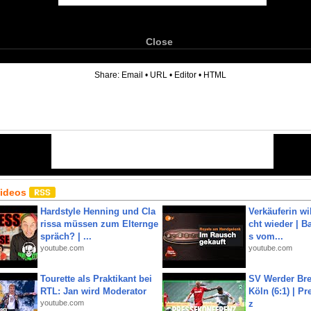
Close
6
Share:
Email
•
URL
•
Editor
•
HTML
Videos
Hardstyle Henning und Cla
Verkäuferin wil
rissa müssen zum Elternge
cht wieder | B
spräch? | ...
s vom...
youtube.com
youtube.com
Tourette als Praktikant bei
SV Werder Bre
RTL: Jan wird Moderator
Köln (6:1) | P
youtube.com
z