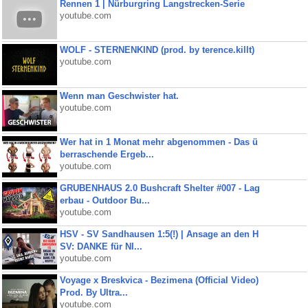
Rennen 1 | Nürburgring Langstrecken-Serie
youtube.com
WOLF - STERNENKIND (prod. by terence.killt)
youtube.com
Wenn man Geschwister hat.
youtube.com
Wer hat in 1 Monat mehr abgenommen - Das ü
berraschende Ergeb...
youtube.com
GRUBENHAUS 2.0 Bushcraft Shelter #007 - Lag
erbau - Outdoor Bu...
youtube.com
HSV - SV Sandhausen 1:5(!) | Ansage an den H
SV: DANKE für NI...
youtube.com
Voyage x Breskvica - Bezimena (Official Video)
Prod. By Ultra...
youtube.com