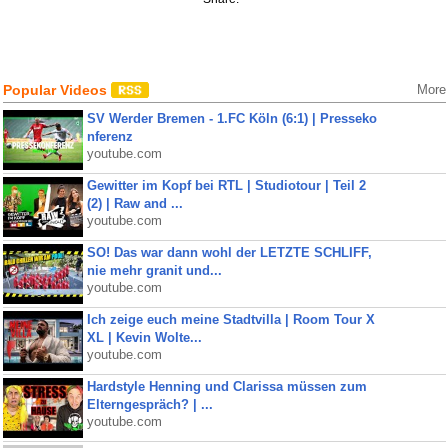
Popular Videos
More
SV Werder Bremen - 1.FC Köln (6:1) | Presseko
nferenz
youtube.com
Gewitter im Kopf bei RTL | Studiotour | Teil 2
(2) | Raw and ...
youtube.com
SO! Das war dann wohl der LETZTE SCHLIFF,
nie mehr granit und...
youtube.com
Ich zeige euch meine Stadtvilla | Room Tour X
XL | Kevin Wolte...
youtube.com
Hardstyle Henning und Clarissa müssen zum
Elterngespräch? | ...
youtube.com