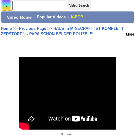
Video Home
|
Popular Videos
|
K-POP
Home
>>
Previous Page
>>
HAUS in MINECRAFT IST KOMPLETT
ZERSTÖRT !! - PAPA SCHON BEI DER POLIZEI !!!
More
Share: