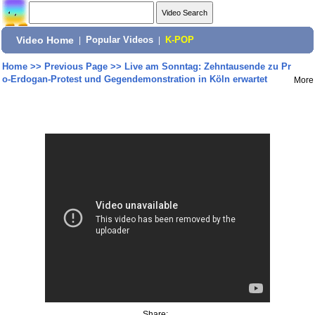
Video Home
|
Popular Videos
|
K-POP
Home
>>
Previous Page
>>
Live am Sonntag: Zehntausende zu Pr
o-Erdogan-Protest und Gegendemonstration in Köln erwartet
More
Share: